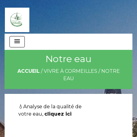
menu
Notre eau
ACCUEIL
/
VIVRE À CORMEILLES
/
NOTRE
EAU
💧Analyse de la qualité de
votre eau,
cliquez ici