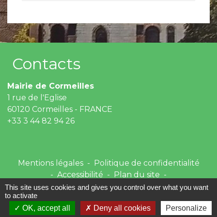
Contacts
Mairie de Cormeilles
1 rue de l'Eglise
60120 Cormeilles - FRANCE
+33 3 44 82 94 26
Mentions légales
-
Politique de confidentialité
-
Accessibilité
-
Plan du site
-
Gestion des cookies
This site uses cookies and gives you control over what you want
to activate
OK, accept all
Deny all cookies
Personalize
Site créé en partenariat avec Réseau des Communes