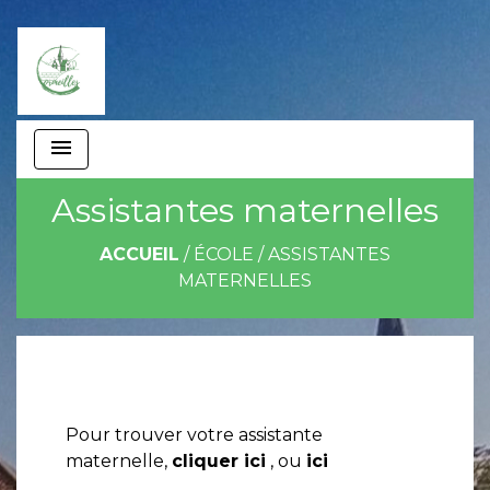
menu
Assistantes maternelles
ACCUEIL
/
ÉCOLE
/
ASSISTANTES
MATERNELLES
Pour trouver votre assistante
maternelle,
cliquer ici
, ou
ici