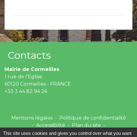
Contacts
Mairie de Cormeilles
1 rue de l'Eglise
60120 Cormeilles - FRANCE
+33 3 44 82 94 26
Mentions légales
-
Politique de confidentialité
-
Accessibilité
-
Plan du site
-
Gestion des cookies
This site uses cookies and gives you control over what you want