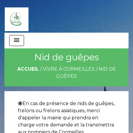
menu
Nid de guêpes
ACCUEIL
/
VIVRE À CORMEILLES
/
NID DE
GUÊPES
🐝En cas de présence de nids de guêpes,
frelons ou frelons asiatiques, merci
d'appeler la mairie qui prendra en
charge votre demande et la transmettra
aux pompiers de Cormeilles.